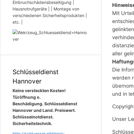
Einbruchschädensbeseitigung |
Hinweise
Hausnotrufgeräte | | Montage von
Mit Urte
verschiedenen Sicherheitsprodukten |
entschie
etc. |
gelinkte
verhinde
distanzie
aller ge
Haftung
Die Info
Schlüsseldienst
werden r
Hannover
übernomm
Keine versteckten Kosten!
und in le
Türöffnung o.
Beschädigung. Schlüsseldienst
Copyrigh
Hannover und Land. Preiswert.
Schlüsselnotdienst.
Unser Le
Sicherheitstechnik.
Schlüsse
http://schluessel-eildienst-