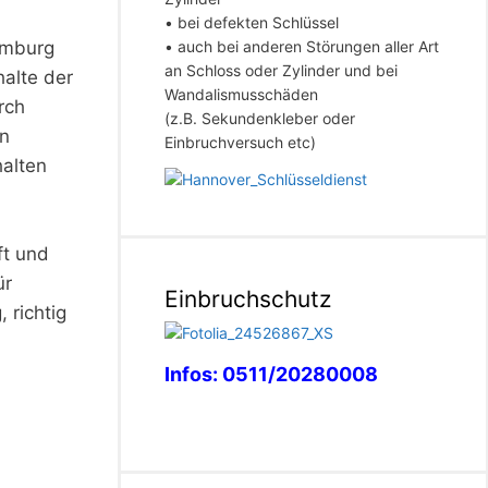
• bei defekten Schlüssel
• auch bei anderen Störungen aller Art
amburg
an Schloss oder Zylinder und bei
halte der
Wandalismusschäden
rch
(z.B. Sekundenkleber oder
en
Einbruchversuch etc)
halten
ft und
ür
Einbruchschutz
 richtig
Infos: 0511/20280008