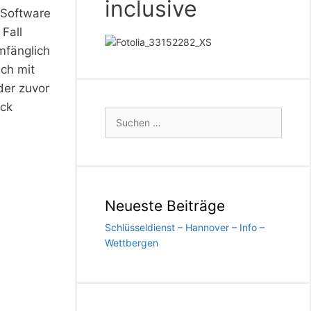
inclusive
 Software
Fall
mfänglich
ich mit
der zuvor
eck
Suchen
nach:
Neueste Beiträge
Schlüsseldienst – Hannover – Info –
Wettbergen