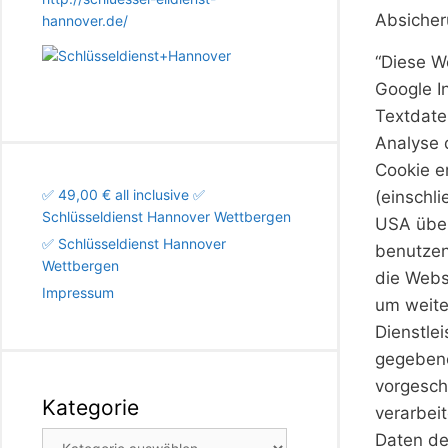
Absicher
hannover.de/
“Diese W
Google I
Textdate
Analyse 
Cookie e
✅ 49,00 € all inclusive ✅
(einschli
Schlüsseldienst Hannover Wettbergen
USA über
✅ Schlüsseldienst Hannover
benutzen
Wettbergen
die Webs
Impressum
um weite
Dienstle
gegebene
vorgesch
Kategorie
verarbei
Kategorie
Daten der