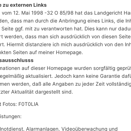
 zu externen Links
il vom 12. Mai 1998 -32 O 85/98 hat das Landgericht H
den, dass man durch die Anbringung eines Links, die In
n Seite ggf. mit zu verantworten hat. Dies kann nur dadu
rt werden, dass man sich ausdrücklich von diesen Seit
rt. Hiermit distanziere ich mich ausdrücklich von den In
linkten Seiten auf meiner Homepage.
sausschlusss
rmationen auf dieser Homepage wurden sorgfältig geprü
egelmäßig aktualisiert. Jedoch kann keine Garantie daf
en werden, daß alle Angaben zu jeder Zeit vollständig,
tzter Aktualität dargestellt sind.
t Fotos: F0T0LIA
istungen:
lnotdienst, Alarmanlagen, Videoüberwachung und