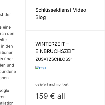
Schlüsseldienst Video
st der
Blog
e eine
urch den
site
WINTERZEIT –
 in den
EINBRUCHSZEIT
ationen
ts über
ZUSATZSCHLOSS:
llen und
rbundene
ionen
geliefert und montiert:
oogle
159 € all
ren
allation