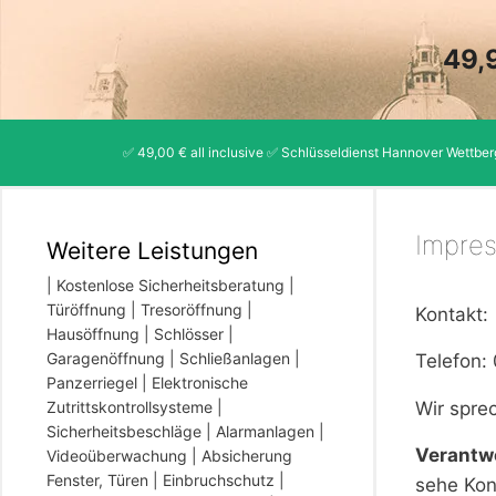
Zum
Inhalt
49,
springen
✅ 49,00 € all inclusive ✅ Schlüsseldienst Hannover Wettbe
Impre
Weitere Leistungen
| Kostenlose Sicherheitsberatung |
Türöffnung | Tresoröffnung |
Kontakt:
Hausöffnung | Schlösser |
Garagenöffnung | Schließanlagen |
Telefon:
Panzerriegel | Elektronische
Wir spre
Zutrittskontrollsysteme |
Sicherheitsbeschläge | Alarmanlagen |
Verantwo
Videoüberwachung | Absicherung
Fenster, Türen | Einbruchschutz |
sehe Kon